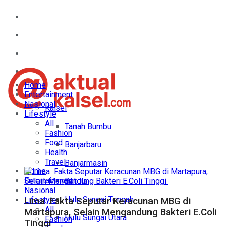
Home
Entertainment
Nasional
Lifestyle
Home
Daerah
Entertainment
Nasional
Kalsel
Lifestyle
All
Tanah Bumbu
Fashion
Food
Banjarbaru
Health
Travel
Banjarmasin
Home
Entertainment
Batola
Nasional
Hulu Sungai Tengah
Lifestyle
Lima Fakta Seputar Keracunan MBG di
All
Martapura, Selain Mengandung Bakteri E.Coli
Hulu Sungai Utara
Fashion
Tinggi