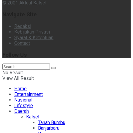
© 2001
Aktual Kalsel
Navigate Site
Redaksi
Kebijakan Privasi
Syarat & Ketentuan
Contact
Follow Us
No Result
View All Result
Home
Entertainment
Nasional
Lifestyle
Daerah
Kalsel
Tanah Bumbu
Banjarbaru