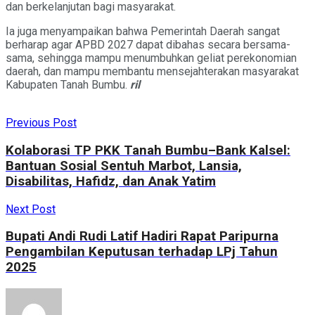
dan berkelanjutan bagi masyarakat.
Ia juga menyampaikan bahwa Pemerintah Daerah sangat
berharap agar APBD 2027 dapat dibahas secara bersama-
sama, sehingga mampu menumbuhkan geliat perekonomian
daerah, dan mampu membantu mensejahterakan masyarakat
Kabupaten Tanah Bumbu.
ril
Previous Post
Kolaborasi TP PKK Tanah Bumbu–Bank Kalsel:
Bantuan Sosial Sentuh Marbot, Lansia,
Disabilitas, Hafidz, dan Anak Yatim
Next Post
Bupati Andi Rudi Latif Hadiri Rapat Paripurna
Pengambilan Keputusan terhadap LPj Tahun
2025