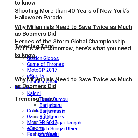
to know
Shooting More than 40 Years of New York’s
Halloween Parade
Why Millennials Need to Save Twice as Much
as Boomers Did
Heroes of the Storm Global Championship
Trending Tags
2017 starts tomorrow, here’s what you need
to know
Golden Globes
Game of Thrones
MotoGP 2017
eSports
Why Millennials Need to Save Twice as Much
Fashion Week
as Boomers Did
Daerah
Kalsel
Trending Tags
Tanah Bumbu
Banjarbaru
Golden Globes
Banjarmasin
Game of Thrones
Batola
MotoGP 2017
Hulu Sungai Tengah
eSports
Hulu Sungai Utara
Fashion Week
Kotabaru