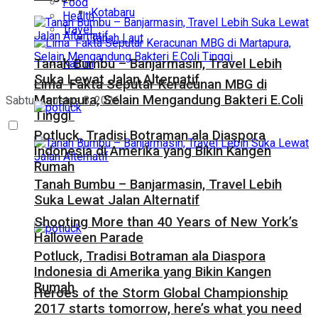
Food
Kotabaru
Health
Travel
Tanah Laut
Tanah Bumbu – Banjarmasin, Travel Lebih
Kaltim
Suka Lewat Jalan Alternatif
Lima Fakta Seputar Keracunan MBG di
Martapura, Selain Mengandung Bakteri E.Coli
Sabtu, Agustus 8, 2026
Tinggi
Potluck, Tradisi Botraman ala Diaspora
Indonesia di Amerika yang Bikin Kangen
Rumah
Tanah Bumbu – Banjarmasin, Travel Lebih
Suka Lewat Jalan Alternatif
Shooting More than 40 Years of New York’s
Halloween Parade
Potluck, Tradisi Botraman ala Diaspora
Indonesia di Amerika yang Bikin Kangen
Rumah
Heroes of the Storm Global Championship
2017 starts tomorrow, here’s what you need