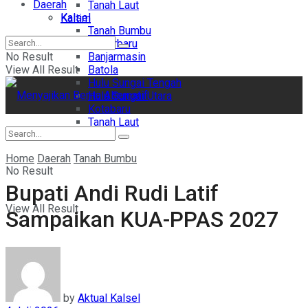
Daerah
Tanah Laut
Kalsel
Kaltim
Tanah Bumbu
Banjarbaru
No Result
Banjarmasin
View All Result
Batola
Hulu Sungai Tengah
Hulu Sungai Utara
Kotabaru
Tanah Laut
Kaltim
Home
Daerah
Tanah Bumbu
No Result
Bupati Andi Rudi Latif
View All Result
Sampaikan KUA-PPAS 2027
by
Aktual Kalsel