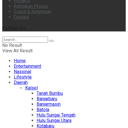
Redaksi
Kebijakan Privasi
Syarat & Ketentuan
Contact
Follow Us
No Result
View All Result
Home
Entertainment
Nasional
Lifestyle
Daerah
Kalsel
Tanah Bumbu
Banjarbaru
Banjarmasin
Batola
Hulu Sungai Tengah
Hulu Sungai Utara
Kotabaru