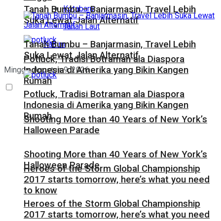
Kotabaru
Tanah Bumbu – Banjarmasin, Travel Lebih
Suka Lewat Jalan Alternatif
Tanah Laut
Tanah Bumbu – Banjarmasin, Travel Lebih
Kaltim
Suka Lewat Jalan Alternatif
Potluck, Tradisi Botraman ala Diaspora
Indonesia di Amerika yang Bikin Kangen
Minggu, Agustus 9, 2026
Rumah
Potluck, Tradisi Botraman ala Diaspora
Indonesia di Amerika yang Bikin Kangen
Rumah
Shooting More than 40 Years of New York’s
Halloween Parade
Shooting More than 40 Years of New York’s
Halloween Parade
Heroes of the Storm Global Championship
2017 starts tomorrow, here’s what you need
to know
Heroes of the Storm Global Championship
2017 starts tomorrow, here’s what you need