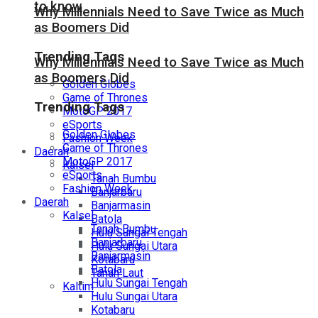
to know
Why Millennials Need to Save Twice as Much
as Boomers Did
Trending Tags
Why Millennials Need to Save Twice as Much
as Boomers Did
Golden Globes
Game of Thrones
Trending Tags
MotoGP 2017
eSports
Golden Globes
Fashion Week
Game of Thrones
Daerah
MotoGP 2017
Kalsel
eSports
Tanah Bumbu
Fashion Week
Banjarbaru
Daerah
Banjarmasin
Kalsel
Batola
Tanah Bumbu
Hulu Sungai Tengah
Banjarbaru
Hulu Sungai Utara
Banjarmasin
Kotabaru
Batola
Tanah Laut
Hulu Sungai Tengah
Kaltim
Hulu Sungai Utara
Kotabaru