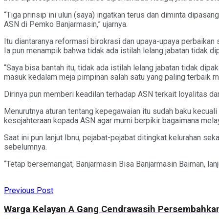
“Tiga prinsip ini ulun (saya) ingatkan terus dan diminta dipas
ASN di Pemko Banjarmasin,” ujarnya.
Itu diantaranya reformasi birokrasi dan upaya-upaya perbaika
Ia pun menampik bahwa tidak ada istilah lelang jabatan tidak dip
“Saya bisa bantah itu, tidak ada istilah lelang jabatan tidak di
masuk kedalam meja pimpinan salah satu yang paling terbaik mak
Dirinya pun memberi keadilan terhadap ASN terkait loyalitas dan
Menurutnya aturan tentang kepegawaian itu sudah baku kecuali s
kesejahteraan kepada ASN agar murni berpikir bagaimana melay
Saat ini pun lanjut Ibnu, pejabat-pejabat ditingkat kelurahan s
sebelumnya.
“Tetap bersemangat, Banjarmasin Bisa Banjarmasin Baiman, lanj
Previous Post
Warga Kelayan A Gang Cendrawasih Persembahkan 