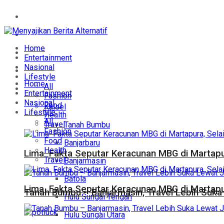
Home
Entertainment
Home
Nasional
Entertainment
Nasional
Lifestyle
Lifestyle
Home
All
Daerah
Entertainment
Fashion
Nasional
Food
Kalsel
Lifestyle
Health
All
Travel
Tanah Bumbu
Fashion
Food
Banjarbaru
Health
Lima Fakta Seputar Keracunan MBG di Martapur
Travel
Banjarmasin
Batola
Lima Fakta Seputar Keracunan MBG di Martapur
Tanah Bumbu – Banjarmasin, Travel Lebih Suka 
Hulu Sungai Tengah
Hulu Sungai Utara