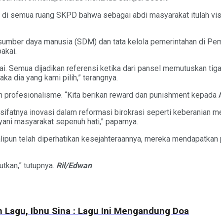
ang di semua ruang SKPD bahwa sebagai abdi masyarakat itulah vi
n sumber daya manusia (SDM) dan tata kelola pemerintahan di P
akai.
pakai. Semua dijadikan referensi ketika dari pansel memutuskan ti
a dia yang kami pilih,” terangnya.
 profesionalisme. “Kita berikan reward dan punishment kepada ASN
ifatnya inovasi dalam reformasi birokrasi seperti keberanian men
ani masyarakat sepenuh hati,” paparnya.
ekalipun telah diperhatikan kesejahteraannya, mereka mendapatkan 
utkan,” tutupnya.
Ril/Edwan
Lagu, Ibnu Sina : Lagu Ini Mengandung Doa