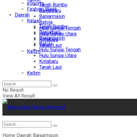
eSports
Tanah Bumbu
Fashion Week
Banjarbaru
Daerah
Banjarmasin
Kalsel
Batola
Tanah Bumbu
Hulu Sungai Tengah
Banjarbaru
Hulu Sungai Utara
Banjarmasin
Kotabaru
Batola
Tanah Laut
Hulu Sungai Tengah
Kaltim
Hulu Sungai Utara
Kotabaru
Tanah Laut
Kaltim
No Result
View All Result
Home
Daerah
Banjarmasin