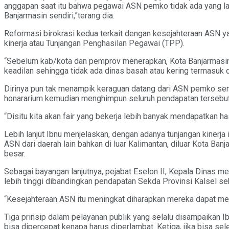
anggapan saat itu bahwa pegawai ASN pemko tidak ada yang la
Banjarmasin sendiri,”terang dia.
Reformasi birokrasi kedua terkait dengan kesejahteraan ASN 
kinerja atau Tunjangan Penghasilan Pegawai (TPP).
“Sebelum kab/kota dan pemprov menerapkan, Kota Banjarmasin s
keadilan sehingga tidak ada dinas basah atau kering termasuk diu
Dirinya pun tak menampik keraguan datang dari ASN pemko sen
honararium kemudian menghimpun seluruh pendapatan tersebut 
“Disitu kita akan fair yang bekerja lebih banyak mendapatkan ha
Lebih lanjut Ibnu menjelaskan, dengan adanya tunjangan kinerja i
ASN dari daerah lain bahkan di luar Kalimantan, diluar Kota Ban
besar.
Sebagai bayangan lanjutnya, pejabat Eselon II, Kepala Dinas me
lebih tinggi dibandingkan pendapatan Sekda Provinsi Kalsel se
“Kesejahteraan ASN itu meningkat diharapkan mereka dapat mela
Tiga prinsip dalam pelayanan publik yang selalu disampaikan Ib
bisa dipercepat kenapa harus diperlambat. Ketiga, jika bisa se