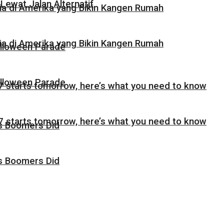
Lewat Jalan Alternatif
sia di Amerika yang Bikin Kangen Rumah
sia di Amerika yang Bikin Kangen Rumah
alloween Parade
alloween Parade
 starts tomorrow, here’s what you need to know
 starts tomorrow, here’s what you need to know
as Boomers Did
as Boomers Did