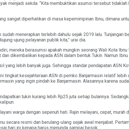
yak menjadi sekda. “Kita membuktikan asumsi tersebut tidaklah
yang sangat diperhatikan di masa kepemimpinan Ibnu, dimana un
udah menerapkan terlebih dahulu sejak 2019 lalu. Tunjangan be
jung-ujung pelayanan publik kita,” urai dia.
diri, mereka berasumsi apakah mungkin seorang Wali Kota Ibnu 
dan dikembalikan kepada ASN dalam bentuk Tukin. Namun Ibnu t
sil yang lebih banyak juga. Sehingga standar pendapatan ASN Kota 
ni tingkat kesejahteraan ASN di pemko Banjarmasin relatif lebih d
jarmasin yang ingin pindah ke Banjarmasin. Alasannya karena suda
ndapatkan tukin kurang lebih Rp25 juta setiap bulannya. Sedangka
kalipun.
yani warga dengan sepenuh hati. Rajin melayani, cepat, murah d
nu secara resmi dan berulang-ulang sejak awal menjabat. Pertama,
lesai hari ini kenapa harus menunda sampai besok.