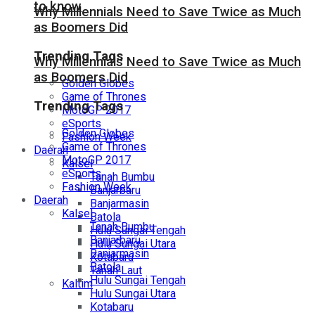
to know
Why Millennials Need to Save Twice as Much
as Boomers Did
Trending Tags
Why Millennials Need to Save Twice as Much
as Boomers Did
Golden Globes
Game of Thrones
Trending Tags
MotoGP 2017
eSports
Golden Globes
Fashion Week
Game of Thrones
Daerah
MotoGP 2017
Kalsel
eSports
Tanah Bumbu
Fashion Week
Banjarbaru
Daerah
Banjarmasin
Kalsel
Batola
Tanah Bumbu
Hulu Sungai Tengah
Banjarbaru
Hulu Sungai Utara
Banjarmasin
Kotabaru
Batola
Tanah Laut
Hulu Sungai Tengah
Kaltim
Hulu Sungai Utara
Kotabaru