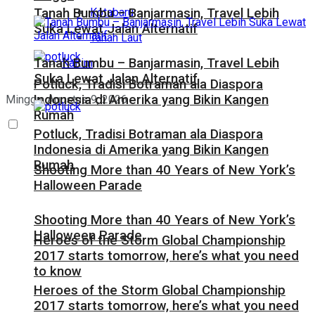
Kotabaru
Tanah Bumbu – Banjarmasin, Travel Lebih
Suka Lewat Jalan Alternatif
Tanah Laut
Tanah Bumbu – Banjarmasin, Travel Lebih
Kaltim
Suka Lewat Jalan Alternatif
Potluck, Tradisi Botraman ala Diaspora
Indonesia di Amerika yang Bikin Kangen
Minggu, Agustus 9, 2026
Rumah
Potluck, Tradisi Botraman ala Diaspora
Indonesia di Amerika yang Bikin Kangen
Rumah
Shooting More than 40 Years of New York’s
Halloween Parade
Shooting More than 40 Years of New York’s
Halloween Parade
Heroes of the Storm Global Championship
2017 starts tomorrow, here’s what you need
to know
Heroes of the Storm Global Championship
2017 starts tomorrow, here’s what you need