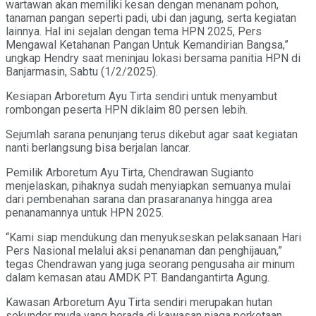
wartawan akan memiliki kesan dengan menanam pohon,
tanaman pangan seperti padi, ubi dan jagung, serta kegiatan
lainnya. Hal ini sejalan dengan tema HPN 2025, Pers
Mengawal Ketahanan Pangan Untuk Kemandirian Bangsa,”
ungkap Hendry saat meninjau lokasi bersama panitia HPN di
Banjarmasin, Sabtu (1/2/2025).
Kesiapan Arboretum Ayu Tirta sendiri untuk menyambut
rombongan peserta HPN diklaim 80 persen lebih.
Sejumlah sarana penunjang terus dikebut agar saat kegiatan
nanti berlangsung bisa berjalan lancar.
Pemilik Arboretum Ayu Tirta, Chendrawan Sugianto
menjelaskan, pihaknya sudah menyiapkan semuanya mulai
dari pembenahan sarana dan prasarananya hingga area
penanamannya untuk HPN 2025.
“Kami siap mendukung dan menyukseskan pelaksanaan Hari
Pers Nasional melalui aksi penanaman dan penghijauan,”
tegas Chendrawan yang juga seorang pengusaha air minum
dalam kemasan atau AMDK PT. Bandangantirta Agung.
Kawasan Arboretum Ayu Tirta sendiri merupakan hutan
sekunder muda yang berada di kawasan niaga perkotaan.