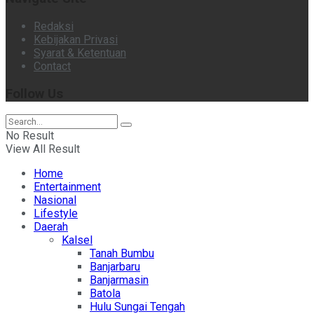
Redaksi
Kebijakan Privasi
Syarat & Ketentuan
Contact
Follow Us
No Result
View All Result
Home
Entertainment
Nasional
Lifestyle
Daerah
Kalsel
Tanah Bumbu
Banjarbaru
Banjarmasin
Batola
Hulu Sungai Tengah