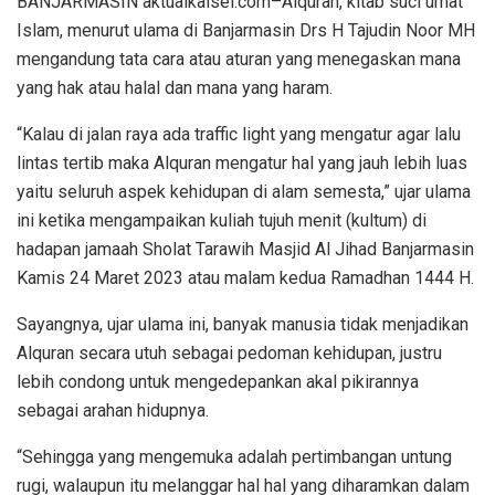
BANJARMASIN aktualkalsel.com–Alquran, kitab suci umat
Islam, menurut ulama di Banjarmasin Drs H Tajudin Noor MH
mengandung tata cara atau aturan yang menegaskan mana
yang hak atau halal dan mana yang haram.
“Kalau di jalan raya ada traffic light yang mengatur agar lalu
lintas tertib maka Alquran mengatur hal yang jauh lebih luas
yaitu seluruh aspek kehidupan di alam semesta,” ujar ulama
ini ketika mengampaikan kuliah tujuh menit (kultum) di
hadapan jamaah Sholat Tarawih Masjid Al Jihad Banjarmasin
Kamis 24 Maret 2023 atau malam kedua Ramadhan 1444 H.
Sayangnya, ujar ulama ini, banyak manusia tidak menjadikan
Alquran secara utuh sebagai pedoman kehidupan, justru
lebih condong untuk mengedepankan akal pikirannya
sebagai arahan hidupnya.
“Sehingga yang mengemuka adalah pertimbangan untung
rugi, walaupun itu melanggar hal hal yang diharamkan dalam