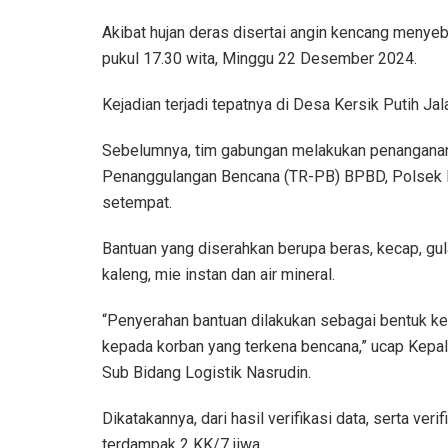
Akibat hujan deras disertai angin kencang menye
pukul 17.30 wita, Minggu 22 Desember 2024.
Kejadian terjadi tepatnya di Desa Kersik Putih J
Sebelumnya, tim gabungan melakukan penanganan
Penanggulangan Bencana (TR-PB) BPBD, Polsek Ba
setempat.
Bantuan yang diserahkan berupa beras, kecap, gul
kaleng, mie instan dan air mineral.
“Penyerahan bantuan dilakukan sebagai bentuk 
kepada korban yang terkena bencana,” ucap Kepa
Sub Bidang Logistik Nasrudin.
Dikatakannya, dari hasil verifikasi data, serta ver
terdampak 2 KK/7 jiwa.