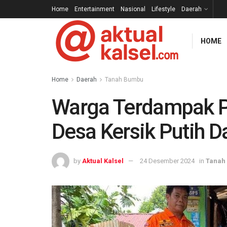
Home
Entertainment
Nasional
Lifestyle
Daerah
HOME
Home
Daerah
Tanah Bumbu
Warga Terdampak 
Desa Kersik Putih D
by
Aktual Kalsel
24 Desember 2024
in
Tanah