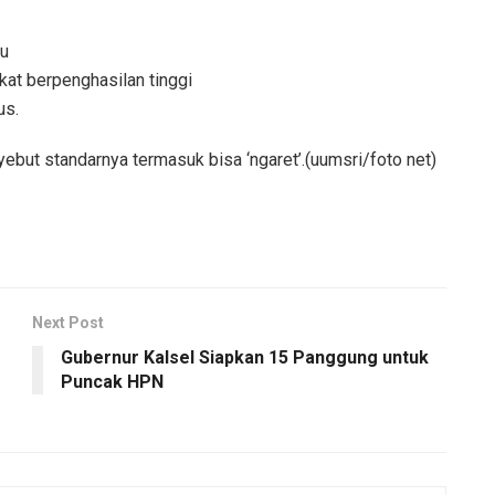
tu
at berpenghasilan tinggi
us.
ebut standarnya termasuk bisa ‘ngaret’.(uumsri/foto net)
Next Post
Gubernur Kalsel Siapkan 15 Panggung untuk
Puncak HPN