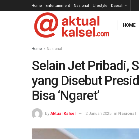
Home
Entertainment
Nasional
Lifestyle
Daerah
HOME
Home
Nasional
Selain Jet Pribadi,
yang Disebut Presi
Bisa ‘Ngaret’
by
Aktual Kalsel
2 Januari 2025
in
Nasional