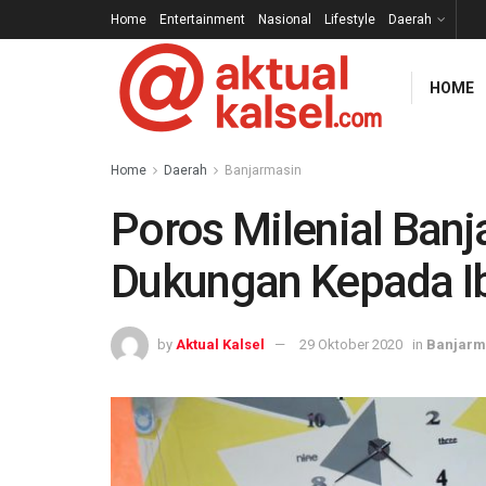
Home
Entertainment
Nasional
Lifestyle
Daerah
HOME
Home
Daerah
Banjarmasin
Poros Milenial Ban
Dukungan Kepada I
by
Aktual Kalsel
29 Oktober 2020
in
Banjarm