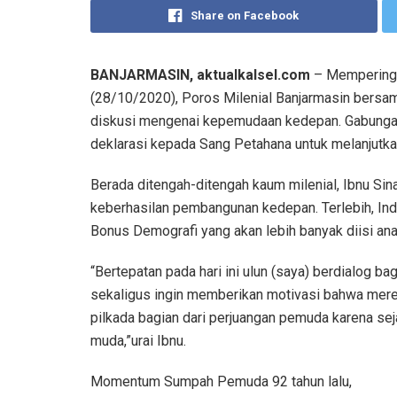
Share on Facebook
BANJARMASIN, aktualkalsel.com
– Memperingat
(28/10/2020), Poros Milenial Banjarmasin bersam
diskusi mengenai kepemudaan kedepan. Gabungan
deklarasi kepada Sang Petahana untuk melanjutk
Berada ditengah-ditengah kaum milenial, Ibnu S
keberhasilan pembangunan kedepan. Terlebih, In
Bonus Demografi yang akan lebih banyak diisi an
“Bertepatan pada hari ini ulun (saya) berdialog
sekaligus ingin memberikan motivasi bahwa mer
pilkada bagian dari perjuangan pemuda karena seja
muda,”urai Ibnu.
Momentum Sumpah Pemuda 92 tahun lalu,