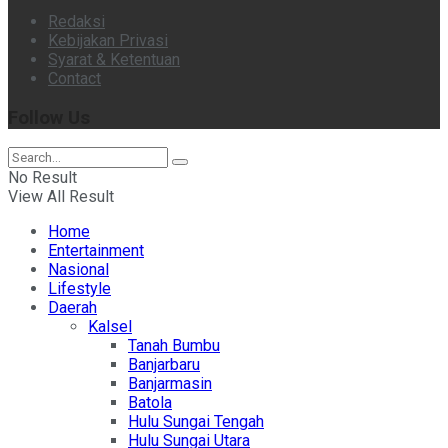
Redaksi
Kebijakan Privasi
Syarat & Ketentuan
Contact
Follow Us
No Result
View All Result
Home
Entertainment
Nasional
Lifestyle
Daerah
Kalsel
Tanah Bumbu
Banjarbaru
Banjarmasin
Batola
Hulu Sungai Tengah
Hulu Sungai Utara