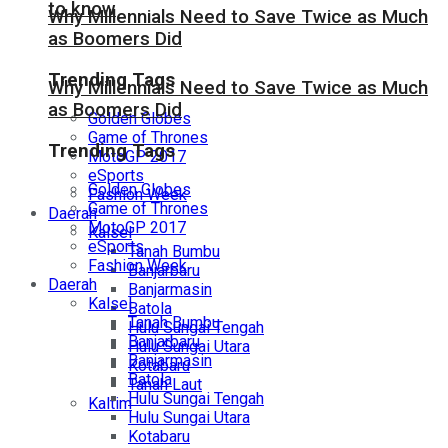
to know
Why Millennials Need to Save Twice as Much
as Boomers Did
Trending Tags
Why Millennials Need to Save Twice as Much
as Boomers Did
Golden Globes
Game of Thrones
Trending Tags
MotoGP 2017
eSports
Golden Globes
Fashion Week
Game of Thrones
Daerah
MotoGP 2017
Kalsel
eSports
Tanah Bumbu
Fashion Week
Banjarbaru
Daerah
Banjarmasin
Kalsel
Batola
Tanah Bumbu
Hulu Sungai Tengah
Banjarbaru
Hulu Sungai Utara
Banjarmasin
Kotabaru
Batola
Tanah Laut
Hulu Sungai Tengah
Kaltim
Hulu Sungai Utara
Kotabaru