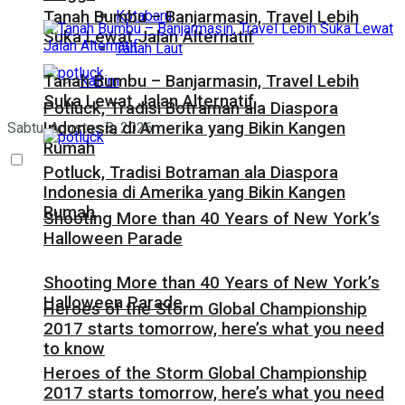
Kotabaru
Tanah Bumbu – Banjarmasin, Travel Lebih
Suka Lewat Jalan Alternatif
Tanah Laut
Tanah Bumbu – Banjarmasin, Travel Lebih
Kaltim
Suka Lewat Jalan Alternatif
Potluck, Tradisi Botraman ala Diaspora
Indonesia di Amerika yang Bikin Kangen
Sabtu, Agustus 8, 2026
Rumah
Potluck, Tradisi Botraman ala Diaspora
Indonesia di Amerika yang Bikin Kangen
Rumah
Shooting More than 40 Years of New York’s
Halloween Parade
Shooting More than 40 Years of New York’s
Halloween Parade
Heroes of the Storm Global Championship
2017 starts tomorrow, here’s what you need
to know
Heroes of the Storm Global Championship
2017 starts tomorrow, here’s what you need