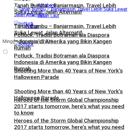
Kotabaru
Tanah Bumbu – Banjarmasin, Travel Lebih
Suka Lewat Jalan Alternatif
Tanah Laut
Tanah Bumbu – Banjarmasin, Travel Lebih
Kaltim
Suka Lewat Jalan Alternatif
Potluck, Tradisi Botraman ala Diaspora
Indonesia di Amerika yang Bikin Kangen
Minggu, Agustus 9, 2026
Rumah
Potluck, Tradisi Botraman ala Diaspora
Indonesia di Amerika yang Bikin Kangen
Rumah
Shooting More than 40 Years of New York’s
Halloween Parade
Shooting More than 40 Years of New York’s
Halloween Parade
Heroes of the Storm Global Championship
2017 starts tomorrow, here’s what you need
to know
Heroes of the Storm Global Championship
2017 starts tomorrow, here’s what you need