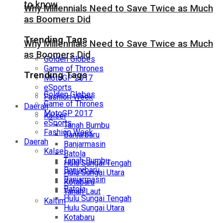
to know
Why Millennials Need to Save Twice as Much
as Boomers Did
Trending Tags
Why Millennials Need to Save Twice as Much
as Boomers Did
Golden Globes
Game of Thrones
Trending Tags
MotoGP 2017
eSports
Golden Globes
Fashion Week
Game of Thrones
Daerah
MotoGP 2017
Kalsel
eSports
Tanah Bumbu
Fashion Week
Banjarbaru
Daerah
Banjarmasin
Kalsel
Batola
Tanah Bumbu
Hulu Sungai Tengah
Banjarbaru
Hulu Sungai Utara
Banjarmasin
Kotabaru
Batola
Tanah Laut
Hulu Sungai Tengah
Kaltim
Hulu Sungai Utara
Kotabaru