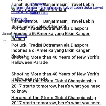
Kotabaru
Tanah Bumbu – Banjarmasin, Travel Lebih
Suka Lewat Jalan Alternatif
Tanah Laut
Tanah Bumbu – Banjarmasin, Travel Lebih
Kaltim
Suka Lewat Jalan Alternatif
Potluck, Tradisi Botraman ala Diaspora
Indonesia di Amerika yang Bikin Kangen
Jumat, Agustus 7, 2026
Rumah
Potluck, Tradisi Botraman ala Diaspora
Indonesia di Amerika yang Bikin Kangen
Rumah
Shooting More than 40 Years of New York’s
Halloween Parade
Shooting More than 40 Years of New York’s
Halloween Parade
Heroes of the Storm Global Championship
2017 starts tomorrow, here’s what you need
to know
Heroes of the Storm Global Championship
2017 starts tomorrow, here’s what you need