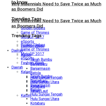
to know
Why Millennials Need to Save Twice as Much
as Boomers Did
Trending Tags
Why Millennials Need to Save Twice as Much
as Boomers Did
Golden Globes
Game of Thrones
Trending Tags
MotoGP 2017
eSports
Golden Globes
Fashion Week
Game of Thrones
Daerah
MotoGP 2017
Kalsel
eSports
Tanah Bumbu
Fashion Week
Banjarbaru
Daerah
Banjarmasin
Kalsel
Batola
Tanah Bumbu
Hulu Sungai Tengah
Banjarbaru
Hulu Sungai Utara
Banjarmasin
Kotabaru
Batola
Tanah Laut
Hulu Sungai Tengah
Kaltim
Hulu Sungai Utara
Kotabaru