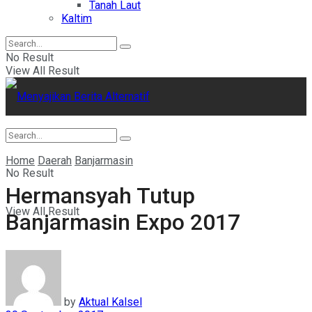
Tanah Laut
Kaltim
No Result
View All Result
Home
Daerah
Banjarmasin
No Result
Hermansyah Tutup
View All Result
Banjarmasin Expo 2017
by
Aktual Kalsel