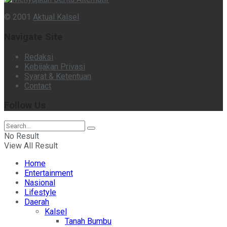
© 2001
Aktual Kalsel
Navigate Site
Redaksi
Kebijakan Privasi
Syarat & Ketentuan
Contact
Follow Us
No Result
View All Result
Home
Entertainment
Nasional
Lifestyle
Daerah
Kalsel
Tanah Bumbu