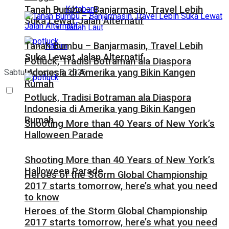
Kotabaru
Tanah Bumbu – Banjarmasin, Travel Lebih
Suka Lewat Jalan Alternatif
Tanah Laut
Tanah Bumbu – Banjarmasin, Travel Lebih
Kaltim
Suka Lewat Jalan Alternatif
Potluck, Tradisi Botraman ala Diaspora
Indonesia di Amerika yang Bikin Kangen
Sabtu, Agustus 8, 2026
Rumah
Potluck, Tradisi Botraman ala Diaspora
Indonesia di Amerika yang Bikin Kangen
Rumah
Shooting More than 40 Years of New York’s
Halloween Parade
Shooting More than 40 Years of New York’s
Halloween Parade
Heroes of the Storm Global Championship
2017 starts tomorrow, here’s what you need
to know
Heroes of the Storm Global Championship
2017 starts tomorrow, here’s what you need