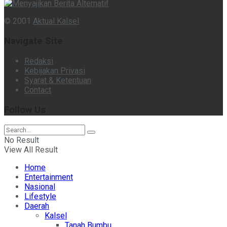
© 2001
Aktual Kalsel
Navigate Site
Redaksi
Kebijakan Privasi
Syarat & Ketentuan
Contact
Follow Us
No Result
View All Result
Home
Entertainment
Nasional
Lifestyle
Daerah
Kalsel
Tanah Bumbu