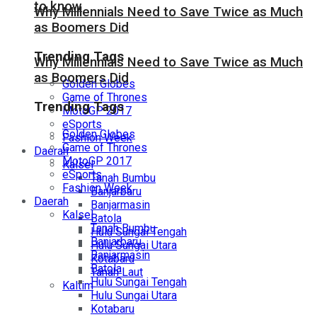
to know
Why Millennials Need to Save Twice as Much
as Boomers Did
Trending Tags
Why Millennials Need to Save Twice as Much
as Boomers Did
Golden Globes
Game of Thrones
Trending Tags
MotoGP 2017
eSports
Golden Globes
Fashion Week
Game of Thrones
Daerah
MotoGP 2017
Kalsel
eSports
Tanah Bumbu
Fashion Week
Banjarbaru
Daerah
Banjarmasin
Kalsel
Batola
Tanah Bumbu
Hulu Sungai Tengah
Banjarbaru
Hulu Sungai Utara
Banjarmasin
Kotabaru
Batola
Tanah Laut
Hulu Sungai Tengah
Kaltim
Hulu Sungai Utara
Kotabaru