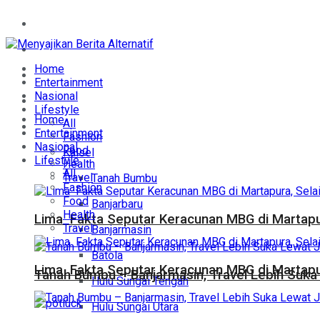
Home
Entertainment
Home
Nasional
Entertainment
Nasional
Lifestyle
Lifestyle
Home
All
Daerah
Entertainment
Fashion
Nasional
Food
Kalsel
Lifestyle
Health
All
Travel
Tanah Bumbu
Fashion
Food
Banjarbaru
Health
Lima Fakta Seputar Keracunan MBG di Martapur
Travel
Banjarmasin
Batola
Lima Fakta Seputar Keracunan MBG di Martapur
Tanah Bumbu – Banjarmasin, Travel Lebih Suka 
Hulu Sungai Tengah
Hulu Sungai Utara