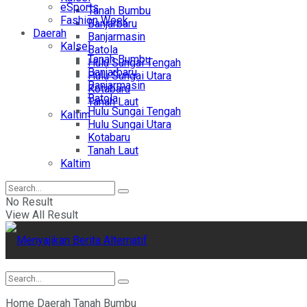
eSports
Tanah Bumbu
Fashion Week
Banjarbaru
Daerah
Banjarmasin
Kalsel
Batola
Tanah Bumbu
Hulu Sungai Tengah
Banjarbaru
Hulu Sungai Utara
Banjarmasin
Kotabaru
Batola
Tanah Laut
Hulu Sungai Tengah
Kaltim
Hulu Sungai Utara
Kotabaru
Tanah Laut
Kaltim
No Result
View All Result
Home
Daerah
Tanah Bumbu