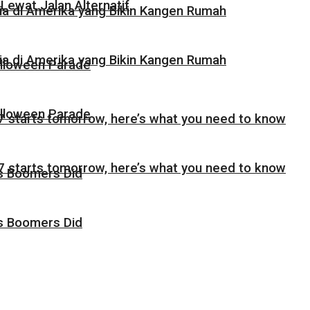
Lewat Jalan Alternatif
sia di Amerika yang Bikin Kangen Rumah
sia di Amerika yang Bikin Kangen Rumah
alloween Parade
alloween Parade
 starts tomorrow, here’s what you need to know
 starts tomorrow, here’s what you need to know
as Boomers Did
as Boomers Did