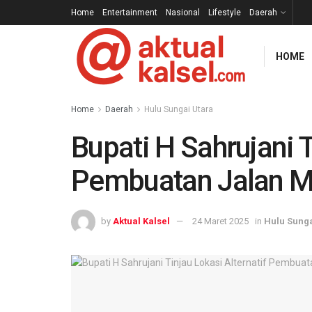
Home
Entertainment
Nasional
Lifestyle
Daerah
HOME
Home
Daerah
Hulu Sungai Utara
Bupati H Sahrujani T
Pembuatan Jalan M
by
Aktual Kalsel
24 Maret 2025
in
Hulu Sunga