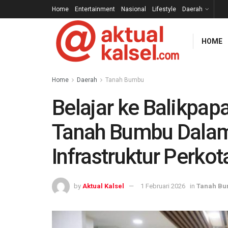
Home
Entertainment
Nasional
Lifestyle
Daerah
HOME
Home
Daerah
Tanah Bumbu
Belajar ke Balikpapa
Tanah Bumbu Dalam
Infrastruktur Perko
by
Aktual Kalsel
1 Februari 2026
in
Tanah B